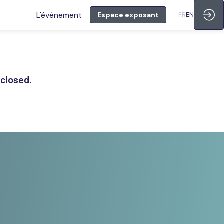
L'événement
Espace exposant
FR
EN
 closed.